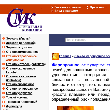
Главная страница
Прайс-лист
Вход с паролем
Зеркала (Листы)
Зеркала (с пленкой)
Зеркало с узором
Стекло армированное
Стекло жаропрочное
Главная
»
Стекло жаропрочное ог
огнеупорное
Стекло матовое (сатинато)
Жаропрочное
огнеупорное с
Стекло окрашенное
печей для защитных экранов 
Lacobel
удовольствие созерцания
Стекло осветленное
связанного с повышенной
(Optiwhite)
близости от открытого плам
Стекло прозрачное
Стекло тонированное
пожаробезопасности Вашего д
Стекло узорчатое
красота пламени или перед
Тонкий номинал
определенный риск попадания
Триплекс пленочный
Фурнитура