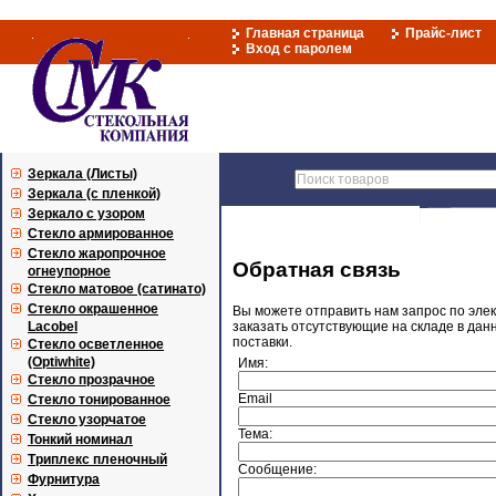
Главная страница
Прайс-лист
Вход с паролем
Зеркала (Листы)
Зеркала (с пленкой)
Зеркало с узором
Стекло армированное
Стекло жаропрочное
Обратная связь
огнеупорное
Стекло матовое (сатинато)
Стекло окрашенное
Вы можете отправить нам запрос по эле
Lacobel
заказать отсутствующие на складе в дан
поставки.
Стекло осветленное
(Optiwhite)
Имя:
Стекло прозрачное
Email
Стекло тонированное
Стекло узорчатое
Тема:
Тонкий номинал
Триплекс пленочный
Сообщение:
Фурнитура