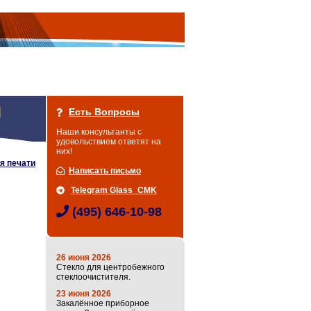
Есть Вопросы
Наши консультанты с
удовольствием ответят на
них!
я печати
Написать письмо
Telegram Glass_CMK
(495) 646-10-98
26 июня 2026
Стекло для центробежного
стеклоочистителя.
23 июня 2026
Закалённое приборное