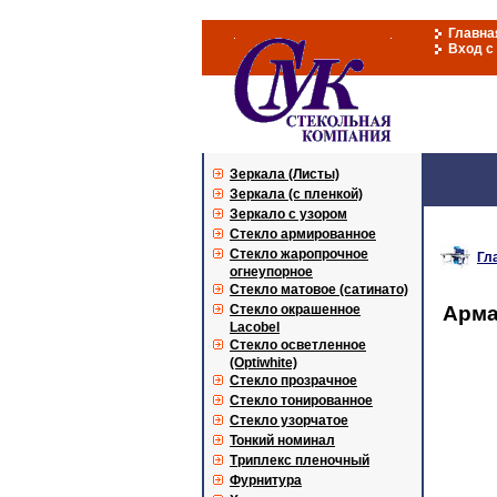
Главна
Вход с
Зеркала (Листы)
Зеркала (с пленкой)
Зеркало с узором
Стекло армированное
Стекло жаропрочное
Гл
огнеупорное
Стекло матовое (сатинато)
Стекло окрашенное
Арма
Lacobel
Стекло осветленное
(Optiwhite)
Стекло прозрачное
Стекло тонированное
Стекло узорчатое
Тонкий номинал
Триплекс пленочный
Фурнитура