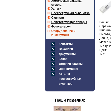
Химическая закалка
стекла
Услуги
Пескоструйная обработка
Скинали
Сопутствующие товары
Вес, кг:
Страна-
Фотогалерея
Ширина,
Оборудование и
Высота,
Инструмент
Длина, 
Матери
Контакты
Тип цок
Вакансии
Цвет:
Документы
Тип:
Юмор
Условия работы
Информация
Каталог
пескоструйных
рисунков
Наши Изделия: