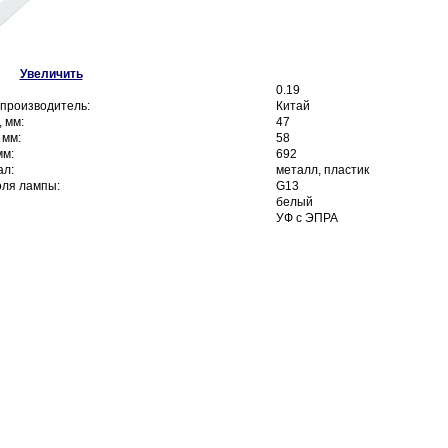
Увеличить
0.19
производитель:
Китай
 мм:
47
 мм:
58
мм:
692
ал:
металл, пластик
оля лампы:
G13
белый
УФ с ЭПРА