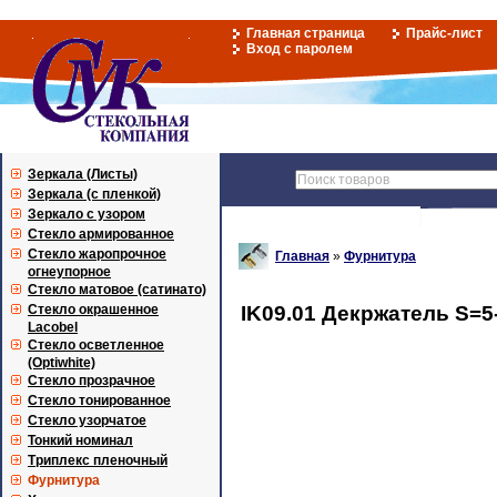
Главная страница
Прайс-лист
Вход с паролем
Зеркала (Листы)
Зеркала (с пленкой)
Зеркало с узором
Стекло армированное
Стекло жаропрочное
Главная
»
Фурнитура
огнеупорное
Стекло матовое (сатинато)
Стекло окрашенное
IK09.01 Декржатель S=5
Lacobel
Стекло осветленное
(Optiwhite)
Стекло прозрачное
Стекло тонированное
Стекло узорчатое
Тонкий номинал
Триплекс пленочный
Фурнитура