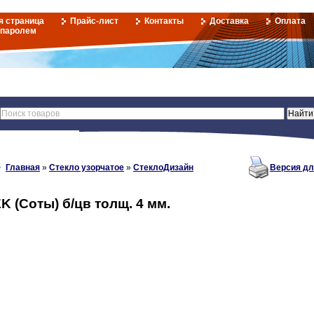
я страница
Прайс-лист
Контакты
Доставка
Оплата
 паролем
Главная
»
Стекло узорчатое
»
СтеклоДизайн
Версия дл
K (Соты) б/цв толщ. 4 мм.