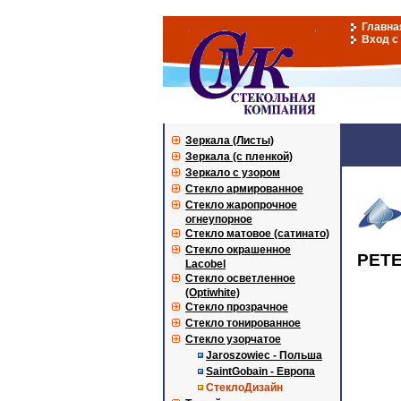
Главна
Вход с
Зеркала (Листы)
Зеркала (с пленкой)
Зеркало с узором
Стекло армированное
Стекло жаропрочное
огнеупорное
Стекло матовое (сатинато)
Стекло окрашенное
PETE
Lacobel
Стекло осветленное
(Optiwhite)
Стекло прозрачное
Стекло тонированное
Стекло узорчатое
Jaroszowiec - Польша
SaintGobain - Европа
СтеклоДизайн