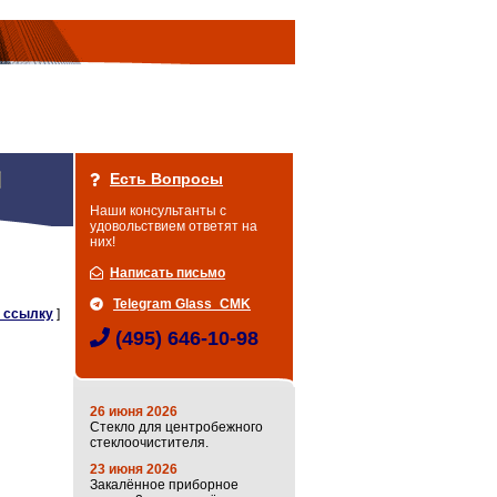
Есть Вопросы
Наши консультанты с
удовольствием ответят на
них!
Написать письмо
Telegram Glass_CMK
 ссылку
]
(495) 646-10-98
26 июня 2026
Стекло для центробежного
стеклоочистителя.
23 июня 2026
Закалённое приборное