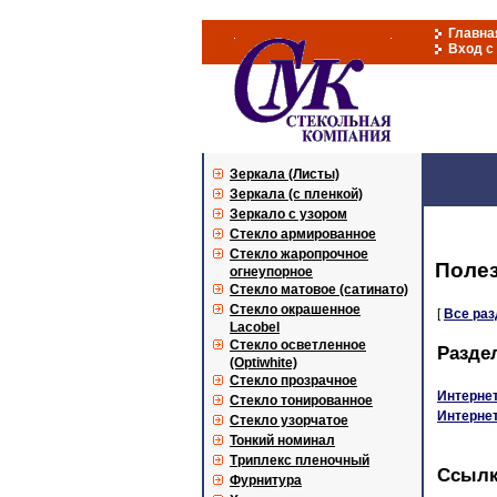
Главна
Вход с
Зеркала (Листы)
Зеркала (с пленкой)
Зеркало с узором
Стекло армированное
Стекло жаропрочное
Поле
огнеупорное
Стекло матовое (сатинато)
Стекло окрашенное
[
Все ра
Lacobel
Стекло осветленное
Разде
(Optiwhite)
Стекло прозрачное
Интернет
Стекло тонированное
Интерне
Стекло узорчатое
Тонкий номинал
Триплекс пленочный
Ссыл
Фурнитура