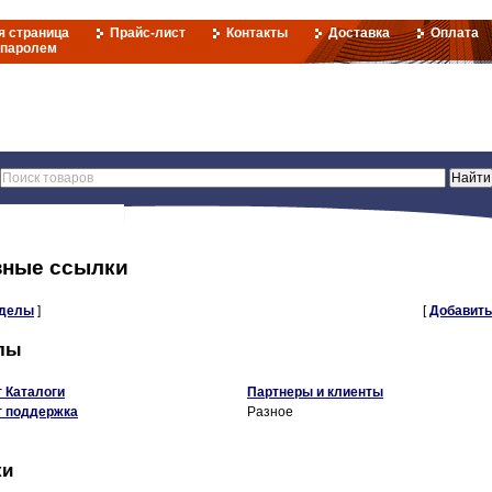
я страница
Прайс-лист
Контакты
Доставка
Оплата
 паролем
зные ссылки
зделы
]
[
Добавить
лы
 Каталоги
Партнеры и клиенты
т поддержка
Разное
ки