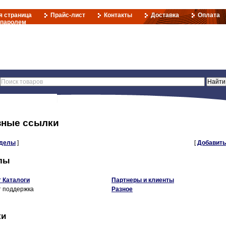
я страница
Прайс-лист
Контакты
Доставка
Оплата
 паролем
зные ссылки
зделы
]
[
Добавить
лы
 Каталоги
Партнеры и клиенты
 поддержка
Разное
ки