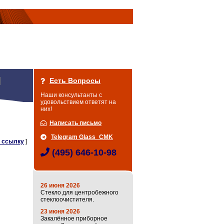
Есть Вопросы
Наши консультанты с
удовольствием ответят на
них!
Написать письмо
Telegram Glass_CMK
 ссылку
]
(495) 646-10-98
26 июня 2026
Стекло для центробежного
стеклоочистителя.
23 июня 2026
Закалённое приборное