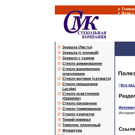
Главна
Вход с
Зеркала (Листы)
Зеркала (с пленкой)
Зеркало с узором
Стекло армированное
Стекло жаропрочное
Поле
огнеупорное
Стекло матовое (сатинато)
Стекло окрашенное
[
Все ра
Lacobel
Стекло осветленное
Разде
(Optiwhite)
Стекло прозрачное
Интернет
Стекло тонированное
Интернет
Стекло узорчатое
Тонкий номинал
Триплекс пленочный
Ссыл
Фурнитура